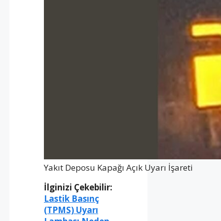
Yakıt Deposu Kapağı Açık Uyarı İşareti
İlginizi Çekebilir:
Lastik Basınç
(TPMS) Uyarı