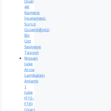
Dual
4K
Kamera
İncelemesi:
Sürüş
Güvenliğinizi
Bir
Üst
Seviyeye
Taşıyın
Nissan
Juke
Arıza
Lambaları
Anlamı
|
Juke
(F15-
F16)
Uyarı