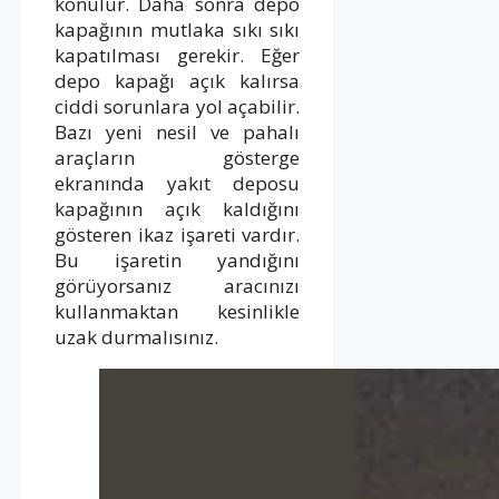
konulur. Daha sonra depo
kapağının mutlaka sıkı sıkı
kapatılması gerekir. Eğer
depo kapağı açık kalırsa
ciddi sorunlara yol açabilir.
Bazı yeni nesil ve pahalı
araçların gösterge
ekranında yakıt deposu
kapağının açık kaldığını
gösteren ikaz işareti vardır.
Bu işaretin yandığını
görüyorsanız aracınızı
kullanmaktan kesinlikle
uzak durmalısınız.