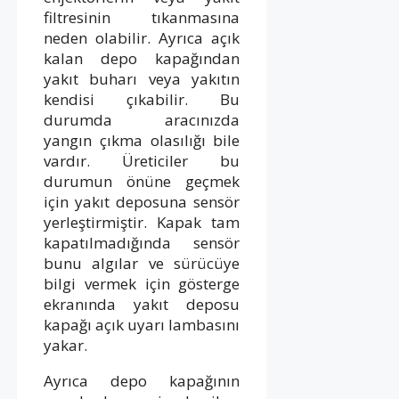
filtresinin tıkanmasına
neden olabilir. Ayrıca açık
kalan depo kapağından
yakıt buharı veya yakıtın
kendisi çıkabilir. Bu
durumda aracınızda
yangın çıkma olasılığı bile
vardır. Üreticiler bu
durumun önüne geçmek
için yakıt deposuna sensör
yerleştirmiştir. Kapak tam
kapatılmadığında sensör
bunu algılar ve sürücüye
bilgi vermek için gösterge
ekranında yakıt deposu
kapağı açık uyarı lambasını
yakar.
Ayrıca depo kapağının