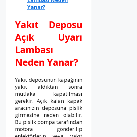
Lambası Neden
Yanar?
Yakıt Deposu
Açık Uyarı
Lambası
Neden Yanar?
Yakıt deposunun kapağının
yakıt aldıktan sonra
mutlaka kapatılması
gerekir. Açık kalan kapak
aracınızın deposuna pislik
girmesine neden olabilir.
Bu pislik pompa tarafından
motora gönderilip
enjektörlerin veya yakıt