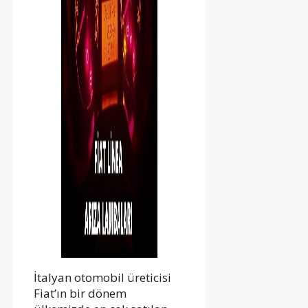
İtalyan otomobil üreticisi
Fiat’ın bir dönem