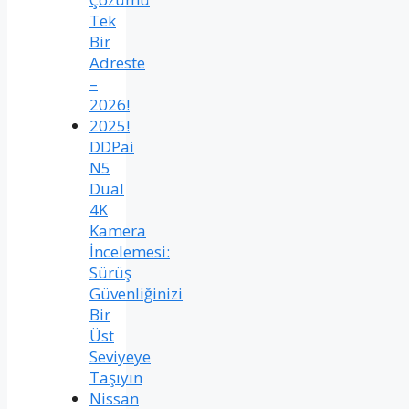
Tek
Bir
Adreste
–
2026!
2025!
DDPai
N5
Dual
4K
Kamera
İncelemesi:
Sürüş
Güvenliğinizi
Bir
Üst
Seviyeye
Taşıyın
Nissan