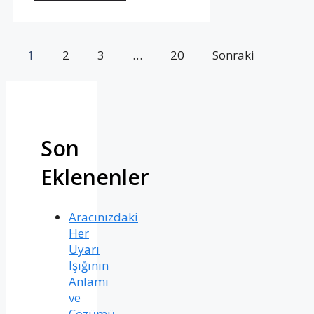
1
2
3
…
20
Sonraki
Son
Eklenenler
Aracınızdaki
Her
Uyarı
Işığının
Anlamı
ve
Çözümü