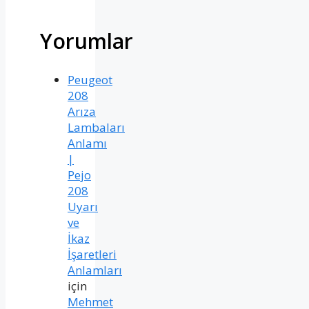
Yorumlar
Peugeot
208
Arıza
Lambaları
Anlamı
|
Pejo
208
Uyarı
ve
İkaz
İşaretleri
Anlamları
için
Mehmet