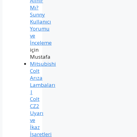
Alınır
Mı?
Sunny
Kullanıcı
Yorumu
ve
İnceleme
için
Mustafa
Mitsubishi
Colt
Arıza
Lambaları
|
Colt
CZ2
Uyarı
ve
İkaz
İşaretleri