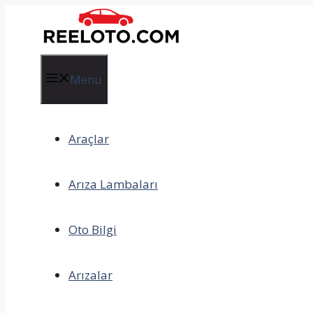
İçeriğe
atla
Menu
Araçlar
Arıza Lambaları
Oto Bilgi
Arızalar