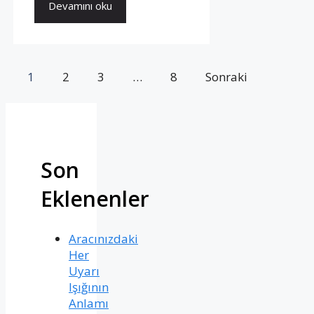
Devamını oku
1
2
3
…
8
Sonraki
Son
Eklenenler
Aracınızdaki
Her
Uyarı
Işığının
Anlamı