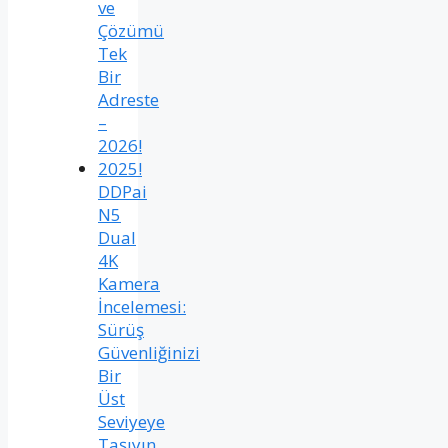
ve
Çözümü
Tek
Bir
Adreste
–
2026!
2025!
DDPai
N5
Dual
4K
Kamera
İncelemesi:
Sürüş
Güvenliğinizi
Bir
Üst
Seviyeye
Taşıyın