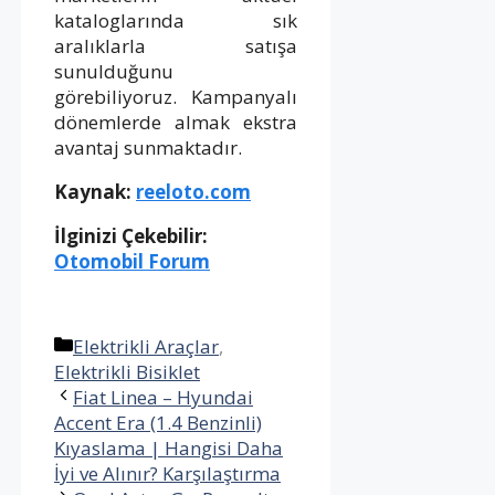
kataloglarında sık
aralıklarla satışa
sunulduğunu
görebiliyoruz. Kampanyalı
dönemlerde almak ekstra
avantaj sunmaktadır.
Kaynak:
reeloto.com
İlginizi Çekebilir:
Otomobil Forum
Kategoriler
Elektrikli Araçlar
,
Elektrikli Bisiklet
Fiat Linea – Hyundai
Accent Era (1.4 Benzinli)
Kıyaslama | Hangisi Daha
İyi ve Alınır? Karşılaştırma