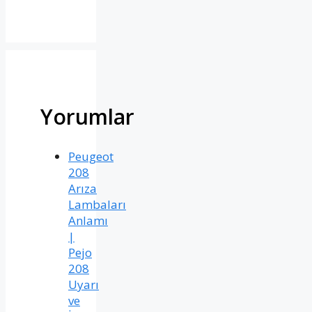
Yorumlar
Peugeot
208
Arıza
Lambaları
Anlamı
|
Pejo
208
Uyarı
ve