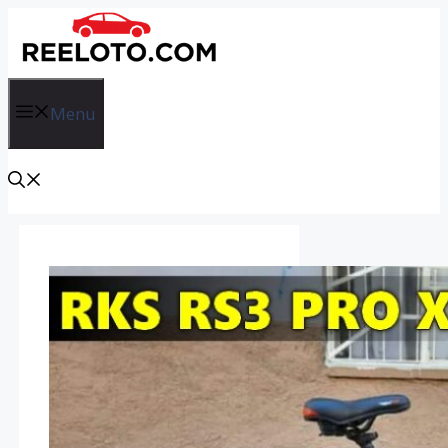
İçeriğe
atla
Menu