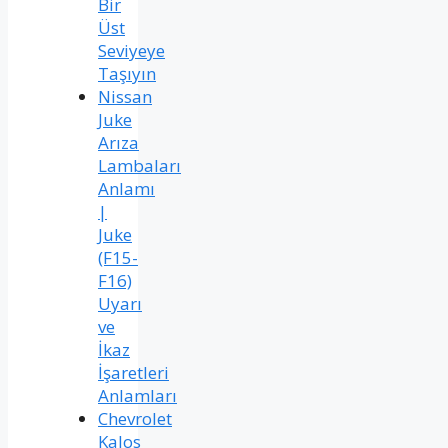
Bir
Üst
Seviyeye
Taşıyın
Nissan
Juke
Arıza
Lambaları
Anlamı
|
Juke
(F15-
F16)
Uyarı
ve
İkaz
İşaretleri
Anlamları
Chevrolet
Kalos