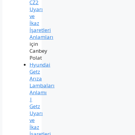
CZ2
Uyarı
ve
İkaz
İşaretleri
Anlamları
için
Canbey
Polat
Hyundai
Getz
Arıza
Lambaları
Anlamı
|
Getz
Uyarı
ve
İkaz
İşaretleri