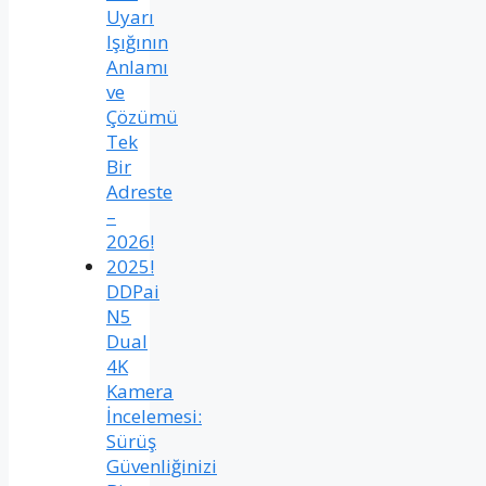
Uyarı
Işığının
Anlamı
ve
Çözümü
Tek
Bir
Adreste
–
2026!
2025!
DDPai
N5
Dual
4K
Kamera
İncelemesi:
Sürüş
Güvenliğinizi