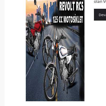
olan V
Deva