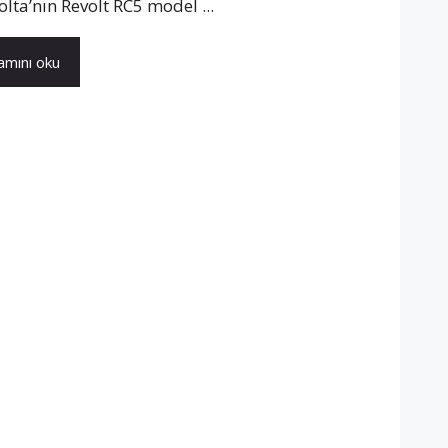
olta’nın Revolt RC5 model ...
mını oku