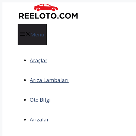
İçeriğe
atla
Menu
Araçlar
Arıza Lambaları
Oto Bilgi
Arızalar