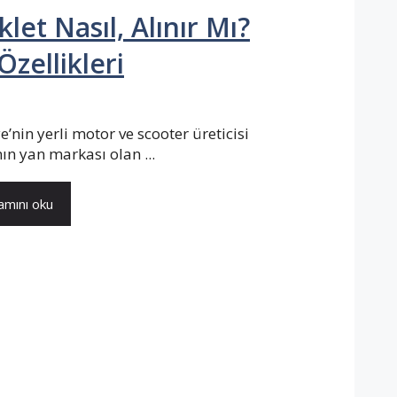
let Nasıl, Alınır Mı?
zellikleri
e’nin yerli motor ve scooter üreticisi
nın yan markası olan ...
mını oku