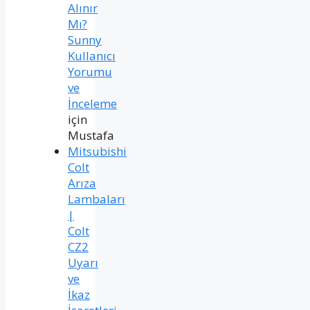
Alınır
Mı?
Sunny
Kullanıcı
Yorumu
ve
İnceleme
için
Mustafa
Mitsubishi
Colt
Arıza
Lambaları
|
Colt
CZ2
Uyarı
ve
İkaz