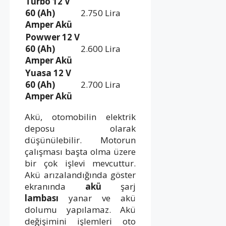
Turbo 12 V
60 (Ah)
2.750 Lira
Amper Akü
Powwer 12 V
60 (Ah)
2.600 Lira
Amper Akü
Yuasa 12 V
60 (Ah)
2.700 Lira
Amper Akü
Akü, otomobilin elektrik
deposu olarak
düşünülebilir. Motorun
çalışması başta olma üzere
bir çok işlevi mevcuttur.
Akü arızalandığında göster
ekranında
akü
şarj
lambası
yanar ve akü
dolumu yapılamaz. Akü
değişimini işlemleri oto