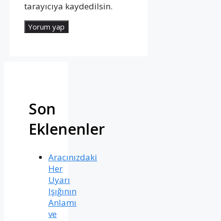
tarayıcıya kaydedilsin.
Son
Eklenenler
Aracınızdaki
Her
Uyarı
Işığının
Anlamı
ve