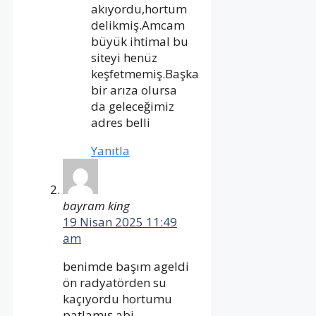
akıyordu,hortum
delikmiş.Amcam
büyük ihtimal bu
siteyi henüz
keşfetmemiş.Başka
bir arıza olursa
da geleceğimiz
adres belli
Yanıtla
bayram king
19 Nisan 2025 11:49
am
benimde başım ageldi
ön radyatörden su
kaçıyordu hortumu
patlamış abi