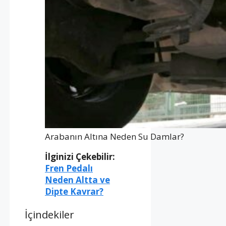
Arabanın Altına Neden Su Damlar?
İlginizi Çekebilir:
Fren Pedalı
Neden Altta ve
Dipte Kavrar?
İçindekiler