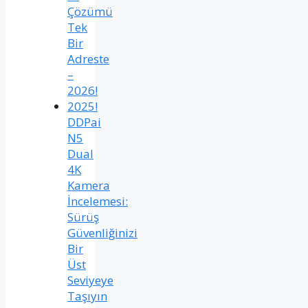
Çözümü
Tek
Bir
Adreste
–
2026!
2025!
DDPai
N5
Dual
4K
Kamera
İncelemesi:
Sürüş
Güvenliğinizi
Bir
Üst
Seviyeye
Taşıyın