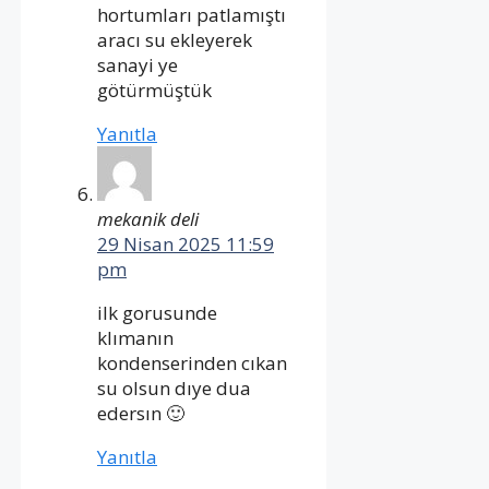
hortumları patlamıştı
aracı su ekleyerek
sanayi ye
götürmüştük
Yanıtla
mekanik deli
29 Nisan 2025 11:59
pm
ilk gorusunde
klımanın
kondenserinden cıkan
su olsun dıye dua
edersın 🙂
Yanıtla