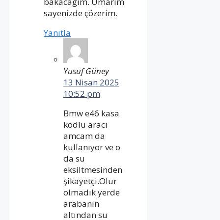
bakacagım. Umarım
sayenizde çözerim.
Yanıtla
Yusuf Güney
13 Nisan 2025
10:52 pm
Bmw e46 kasa
kodlu aracı
amcam da
kullanıyor ve o
da su
eksiltmesinden
şikayetçi.Olur
olmadık yerde
arabanın
altından su