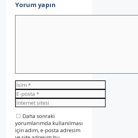
Yorum yapın
Yorum
İsim
E-
posta
İnternet
sitesi
Daha sonraki
yorumlarımda kullanılması
için adım, e-posta adresim
ve site adresim bu