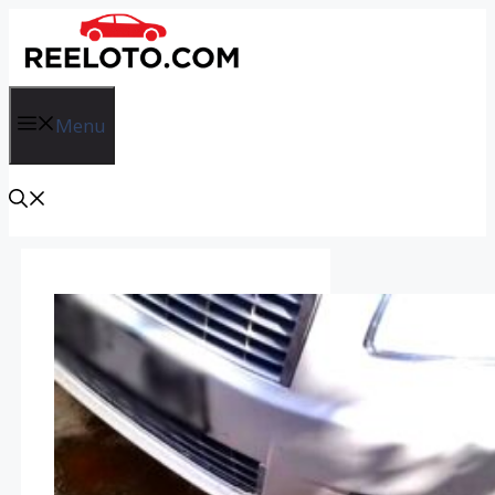
İçeriğe
atla
Menu