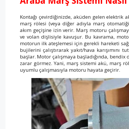
Araba Marş Sistemi Nasıl 
Kontağı çevirdiğinizde, aküden gelen elektrik a
marş rölesi (veya diğer adıyla marş otomati
akım geçişine izin verir. Marş motoru çalışmay
ve volan dişlisiyle kavuşur. Bu kavrama, mot
motorun ilk ateşlemesi için gerekli hareketi sa
bujilerini çalıştırarak yakıt/hava karışımını 
başlar. Motor çalışmaya başladığında, bendix d
zarar görmez. Yani, marş sistemi akü, marş rö
uyumlu çalışmasıyla motoru hayata geçirir.