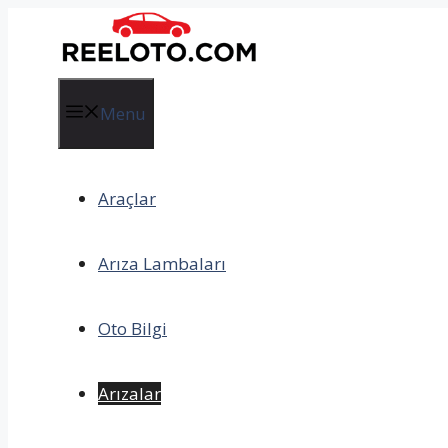
İçeriğe
atla
Menu
Araçlar
Arıza Lambaları
Oto Bilgi
Arızalar