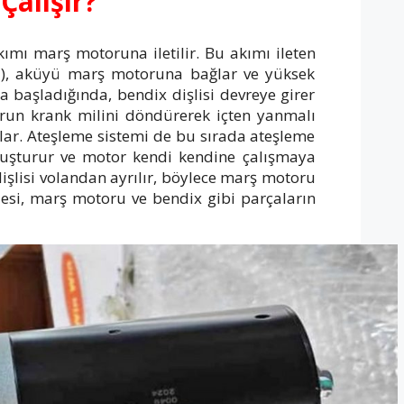
Çalışır?
kımı marş motoruna iletilir. Bu akımı ileten
ği), aküyü marş motoruna bağlar ve yüksek
a başladığında, bendix dişlisi devreye girer
orun krank milini döndürerek içten yanmalı
ğlar. Ateşleme sistemi de bu sırada ateşleme
tutuşturur ve motor kendi kendine çalışmaya
işlisi volandan ayrılır, böylece marş motoru
lesi, marş motoru ve bendix gibi parçaların