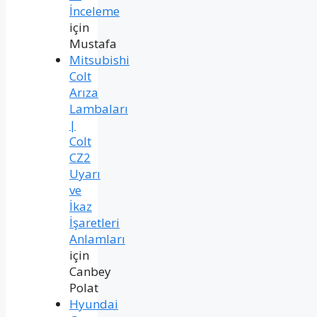
İnceleme
için
Mustafa
Mitsubishi
Colt
Arıza
Lambaları
|
Colt
CZ2
Uyarı
ve
İkaz
İşaretleri
Anlamları
için
Canbey
Polat
Hyundai