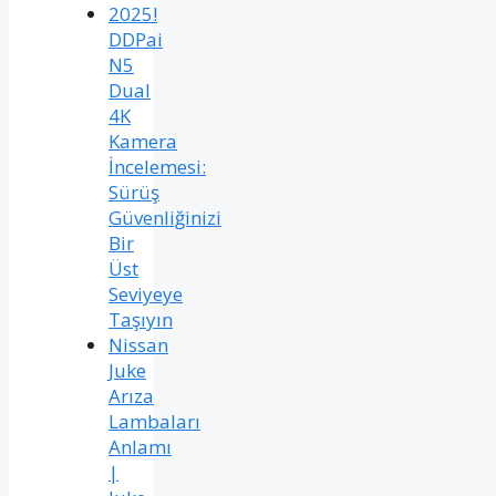
2025!
DDPai
N5
Dual
4K
Kamera
İncelemesi:
Sürüş
Güvenliğinizi
Bir
Üst
Seviyeye
Taşıyın
Nissan
Juke
Arıza
Lambaları
Anlamı
|