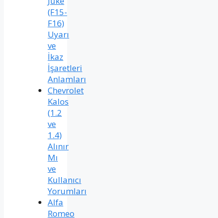
Juke
(F15-
F16)
Uyarı
ve
İkaz
İşaretleri
Anlamları
Chevrolet
Kalos
(1.2
ve
1.4)
Alınır
Mı
ve
Kullanıcı
Yorumları
Alfa
Romeo