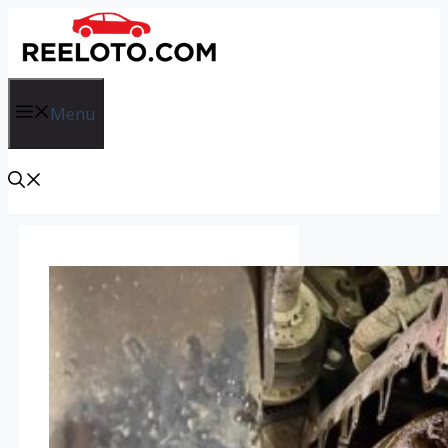
İçeriğe
atla
Menu