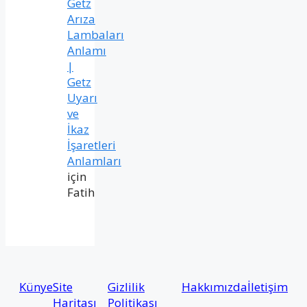
Getz
Arıza
Lambaları
Anlamı
|
Getz
Uyarı
ve
İkaz
İşaretleri
Anlamları
için
Fatih
Künye
Site
Gizlilik
Hakkımızda
İletişim
Haritası
Politikası