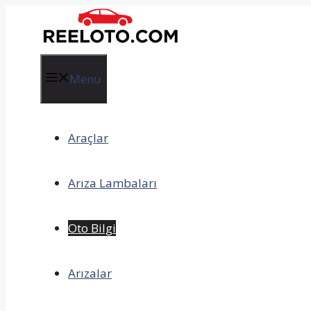
İçeriğe
atla
Menu
Araçlar
Arıza Lambaları
Oto Bilgi
Arızalar