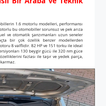
sıl Bir Araba ve Teknik
illerin 1.6 motorlu modelleri, performansı
l motorlu bu otomobiller sorunsuz ve pek arıza
uel ve otomatik şanzımanları uzun seneler
Araçta bir çok özellik benzer modellerden
otoru 8 valflidir. 82 HP ve 151 torku ile ideal
 versiyonları 130 beygir gücü ile 320 nm güce
elliklerini fazlası ile taşır ve yedek parça,
çıkarmaz.