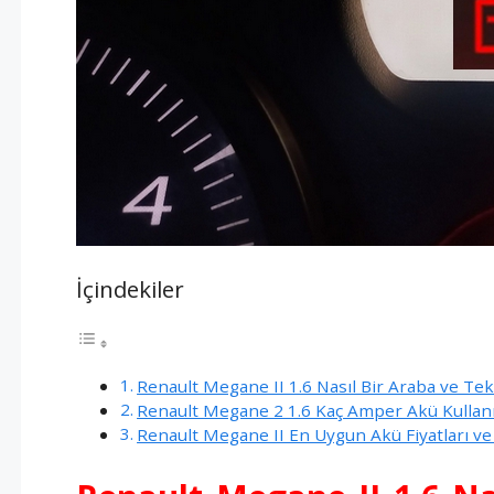
İçindekiler
Renault Megane II 1.6 Nasıl Bir Araba ve Tek
Renault Megane 2 1.6 Kaç Amper Akü Kullanı
Renault Megane II En Uygun Akü Fiyatları v