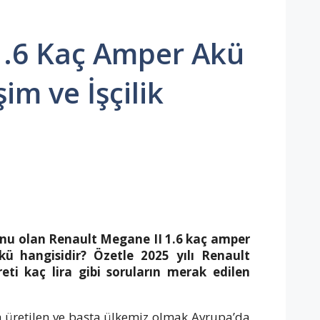
1.6 Kaç Amper Akü
im ve İşçilik
onu olan Renault Megane II 1.6 kaç amper
ü hangisidir? Özetle 2025 yılı Renault
eti kaç lira gibi soruların merak edilen
 üretilen ve başta ülkemiz olmak Avrupa’da