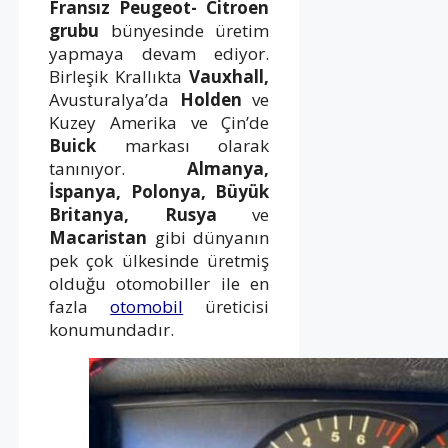
Fransız Peugeot- Citroen
grubu
bünyesinde üretim
yapmaya devam ediyor.
Birleşik Krallıkta
Vauxhall,
Avusturalya’da
Holden
ve
Kuzey Amerika ve Çin’de
Buick
markası olarak
tanınıyor.
Almanya,
İspanya,
Polonya,
Büyük
Britanya,
Rusya
ve
Macaristan
gibi dünyanın
pek çok ülkesinde üretmiş
olduğu otomobiller ile en
fazla
otomobil
üreticisi
konumundadır.