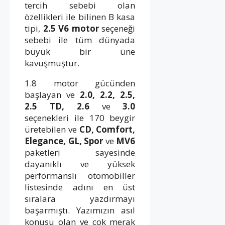
tercih sebebi olan
özellikleri ile bilinen B kasa
tipi,
2.5 V6 motor
seçeneği
sebebi ile tüm dünyada
büyük bir üne
kavuşmuştur.
1.8 motor gücünden
başlayan ve
2.0,
2.2,
2.5,
2.5 TD,
2.6
ve
3.0
seçenekleri ile 170 beygir
üretebilen ve
CD,
Comfort,
Elegance,
GL,
Spor
ve
MV6
paketleri sayesinde
dayanıklı ve yüksek
performanslı otomobiller
listesinde adını en üst
sıralara yazdırmayı
başarmıştı. Yazımızın asıl
konusu olan ve çok merak