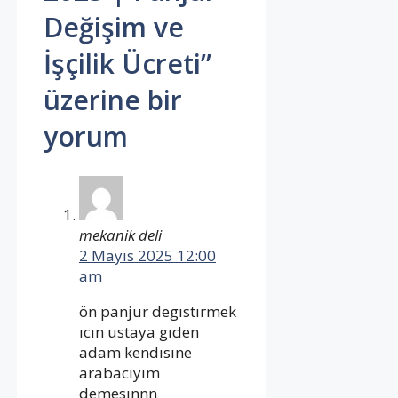
Değişim ve
İşçilik Ücreti”
üzerine bir
yorum
mekanik deli
2 Mayıs 2025 12:00
am
ön panjur degıstırmek
ıcın ustaya gıden
adam kendısıne
arabacıyım
demesınnn