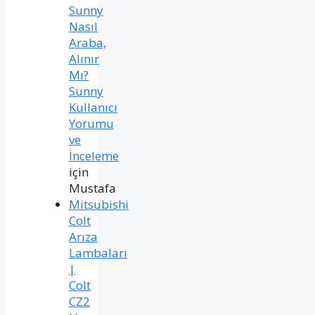
Sunny
Nasıl
Araba,
Alınır
Mı?
Sunny
Kullanıcı
Yorumu
ve
İnceleme
için
Mustafa
Mitsubishi
Colt
Arıza
Lambaları
|
Colt
CZ2