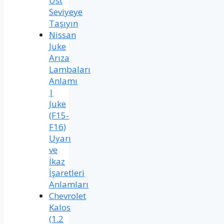
Üst
Seviyeye
Taşıyın
Nissan
Juke
Arıza
Lambaları
Anlamı
|
Juke
(F15-
F16)
Uyarı
ve
İkaz
İşaretleri
Anlamları
Chevrolet
Kalos
(1.2