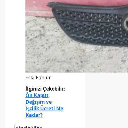
Eski Panjur
İlginizi Çekebilir:
Ön Kaput
Değişim ve
İşçilik Ücreti Ne
Kadar?