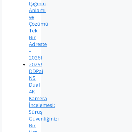
Işığının
Anlamı
ve
Çözümü
Tek
Bir
Adreste
–
2026!
2025!
DDPai
N5
Dual
4K
Kamera
İncelemesi:
Sürüş
Güvenliğinizi
Bir