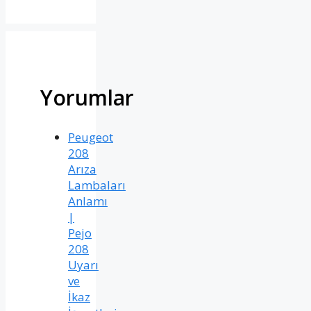
Yorumlar
Peugeot
208
Arıza
Lambaları
Anlamı
|
Pejo
208
Uyarı
ve
İkaz