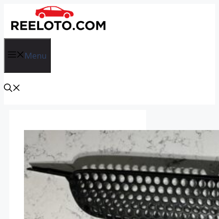
İçeriğe
atla
Menu