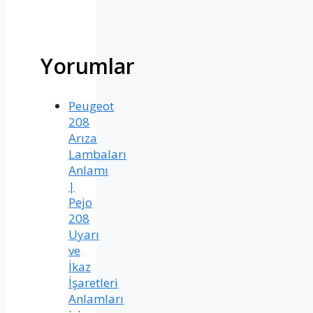
Yorumlar
Peugeot
208
Arıza
Lambaları
Anlamı
|
Pejo
208
Uyarı
ve
İkaz
İşaretleri
Anlamları