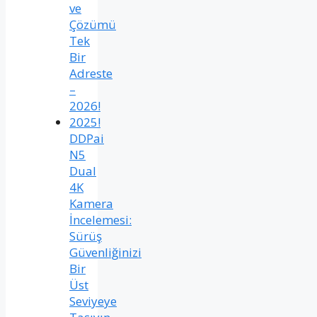
ve
Çözümü
Tek
Bir
Adreste
–
2026!
2025!
DDPai
N5
Dual
4K
Kamera
İncelemesi:
Sürüş
Güvenliğinizi
Bir
Üst
Seviyeye