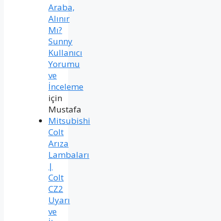
Araba,
Alınır
Mı?
Sunny
Kullanıcı
Yorumu
ve
İnceleme
için
Mustafa
Mitsubishi
Colt
Arıza
Lambaları
|
Colt
CZ2
Uyarı
ve