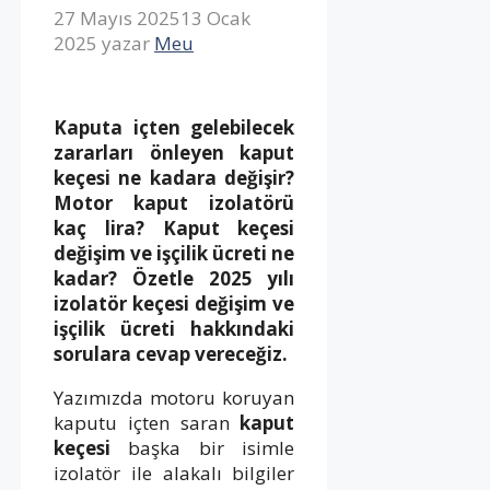
27 Mayıs 2025
13 Ocak
2025
yazar
Meu
Kaputa içten gelebilecek
zararları önleyen kaput
keçesi ne kadara değişir?
Motor kaput izolatörü
kaç lira? Kaput keçesi
değişim ve işçilik ücreti ne
kadar? Özetle 2025 yılı
izolatör keçesi değişim ve
işçilik ücreti hakkındaki
sorulara cevap vereceğiz.
Yazımızda motoru koruyan
kaputu içten saran
kaput
keçesi
başka bir isimle
izolatör ile alakalı bilgiler