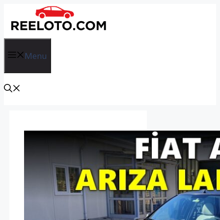
İçeriğe
atla
Menu