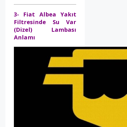
3- Fiat Albea Yakıt
Filtresinde Su Var
(Dizel) Lambası
Anlamı