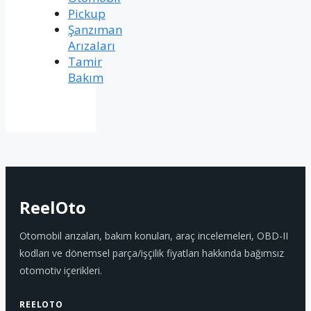
Pickup
Şanzıman
Arızaları
Tamir
Bakım
ReelOto
Otomobil arızaları, bakım konuları, araç incelemeleri, OBD-II
kodları ve dönemsel parça/işçilik fiyatları hakkında bağımsız
otomotiv içerikleri.
REELOTO