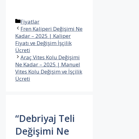
Kategoriler
Fiyatlar
Fren Kaliperi Değişimi Ne
Kadar – 2025 | Kaliper
Fiyatı ve Değişim İşçilik
Ücreti
Araç Vites Kolu Değişimi
Ne Kadar – 2025 | Manuel
Vites Kolu Değişim ve İşçilik
Ücreti
“Debriyaj Teli
Değişimi Ne