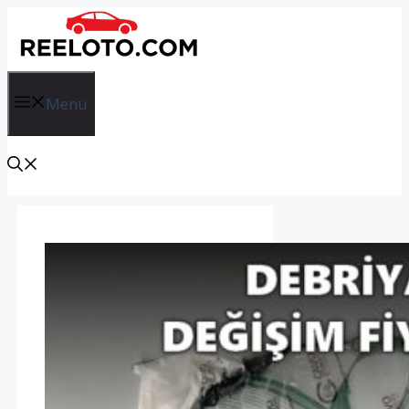
İçeriğe
atla
Menu