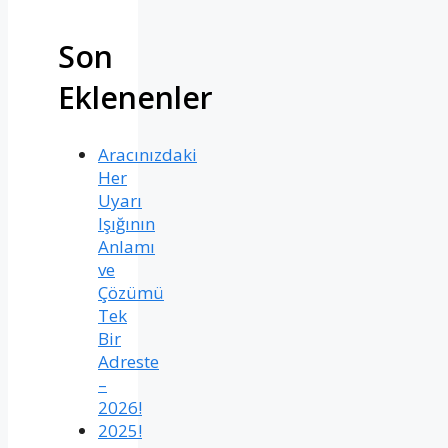
Son
Eklenenler
Aracınızdaki
Her
Uyarı
Işığının
Anlamı
ve
Çözümü
Tek
Bir
Adreste
–
2026!
2025!