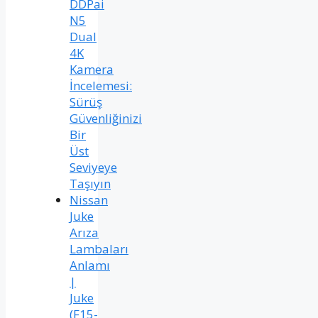
DDPai
N5
Dual
4K
Kamera
İncelemesi:
Sürüş
Güvenliğinizi
Bir
Üst
Seviyeye
Taşıyın
Nissan
Juke
Arıza
Lambaları
Anlamı
|
Juke
(F15-