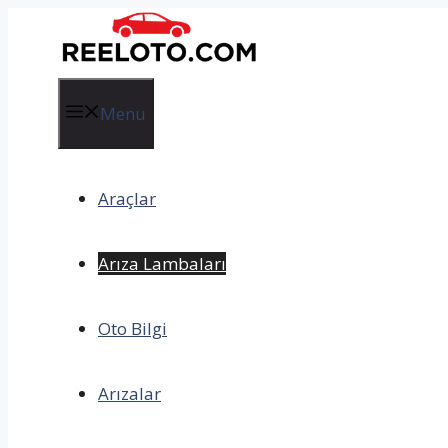
İçeriğe
atla
Menu
Araçlar
Arıza Lambaları
Oto Bilgi
Arızalar