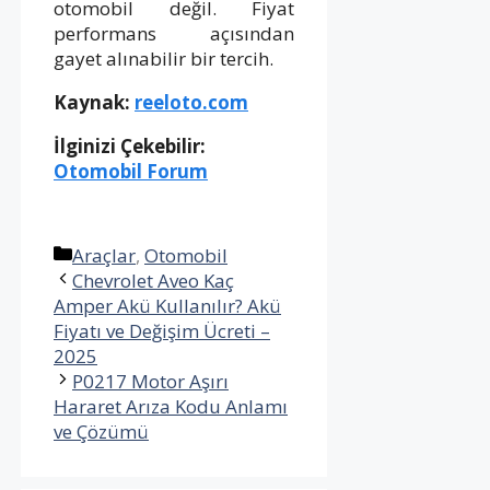
otomobil değil. Fiyat
performans açısından
gayet alınabilir bir tercih.
Kaynak:
reeloto.com
İlginizi Çekebilir:
Otomobil Forum
Kategoriler
Araçlar
,
Otomobil
Chevrolet Aveo Kaç
Amper Akü Kullanılır? Akü
Fiyatı ve Değişim Ücreti –
2025
P0217 Motor Aşırı
Hararet Arıza Kodu Anlamı
ve Çözümü