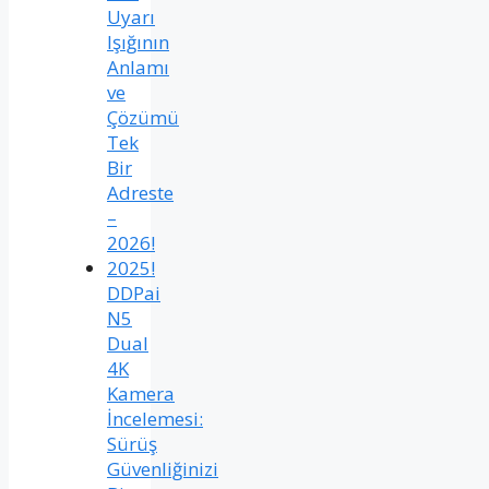
Uyarı
Işığının
Anlamı
ve
Çözümü
Tek
Bir
Adreste
–
2026!
2025!
DDPai
N5
Dual
4K
Kamera
İncelemesi:
Sürüş
Güvenliğinizi