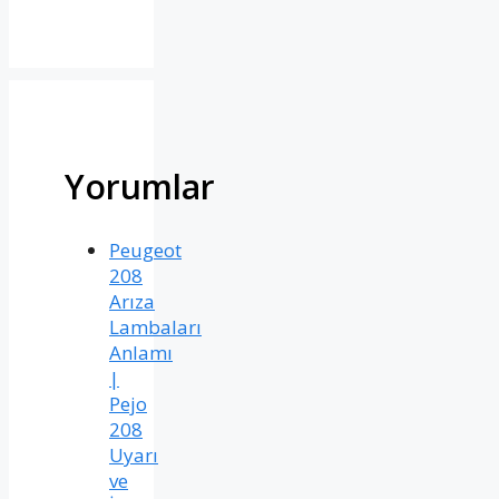
Yorumlar
Peugeot
208
Arıza
Lambaları
Anlamı
|
Pejo
208
Uyarı
ve