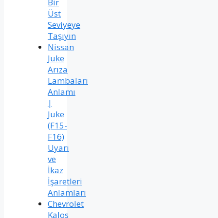
Bir
Üst
Seviyeye
Taşıyın
Nissan
Juke
Arıza
Lambaları
Anlamı
|
Juke
(F15-
F16)
Uyarı
ve
İkaz
İşaretleri
Anlamları
Chevrolet
Kalos