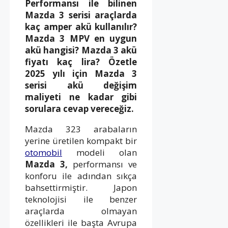
Performansı ile bilinen
Mazda 3 serisi araçlarda
kaç amper akü kullanılır?
Mazda 3 MPV en uygun
akü hangisi? Mazda 3 akü
fiyatı kaç lira? Özetle
2025 yılı için Mazda 3
serisi akü değişim
maliyeti ne kadar gibi
sorulara cevap vereceğiz.
Mazda 323 arabaların
yerine üretilen kompakt bir
otomobil
modeli olan
Mazda 3,
performansı ve
konforu ile adından sıkça
bahsettirmiştir. Japon
teknolojisi ile benzer
araçlarda olmayan
özellikleri ile başta Avrupa