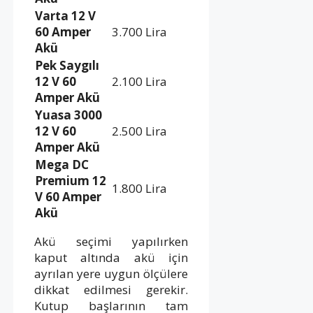
Varta 12 V
60 Amper
3.700 Lira
Akü
Pek Saygılı
12 V 60
2.100 Lira
Amper Akü
Yuasa 3000
12 V 60
2.500 Lira
Amper Akü
Mega DC
Premium 12
1.800 Lira
V 60 Amper
Akü
Akü seçimi yapılırken
kaput altında akü için
ayrılan yere uygun ölçülere
dikkat edilmesi gerekir.
Kutup başlarının tam