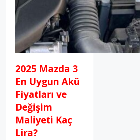
2025 Mazda 3
En Uygun Akü
Fiyatları ve
Değişim
Maliyeti Kaç
Lira?