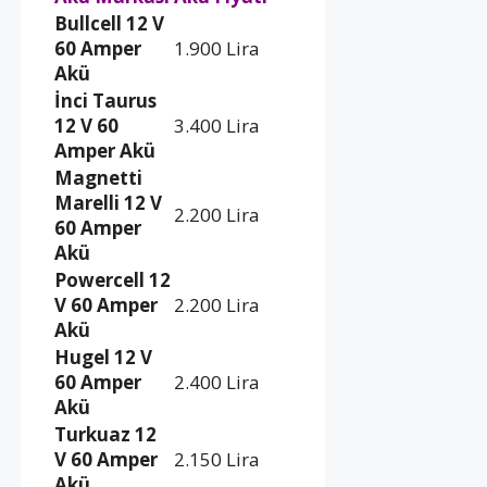
Bullcell 12 V
60 Amper
1.900 Lira
Akü
İnci Taurus
12 V 60
3.400 Lira
Amper Akü
Magnetti
Marelli 12 V
2.200 Lira
60 Amper
Akü
Powercell 12
V 60 Amper
2.200 Lira
Akü
Hugel 12 V
60 Amper
2.400 Lira
Akü
Turkuaz 12
V 60 Amper
2.150 Lira
Akü