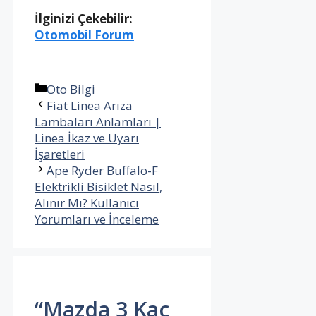
İlginizi Çekebilir:
Otomobil Forum
Kategoriler
Oto Bilgi
Fiat Linea Arıza
Lambaları Anlamları |
Linea İkaz ve Uyarı
İşaretleri
Ape Ryder Buffalo-F
Elektrikli Bisiklet Nasıl,
Alınır Mı? Kullanıcı
Yorumları ve İnceleme
“Mazda 3 Kaç