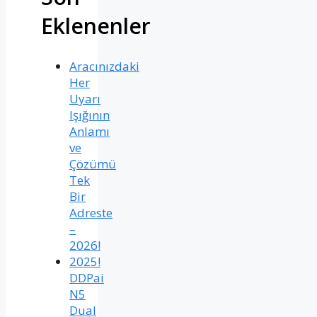
Eklenenler
Aracınızdaki
Her
Uyarı
Işığının
Anlamı
ve
Çözümü
Tek
Bir
Adreste
–
2026!
2025!
DDPai
N5
Dual