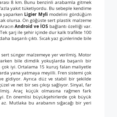
 arası 8 km. Bunu benzinli arabamla gitmek
 fazla yakıt tüketiyordu. Bu sebeple kendime
ma yaparken
Ligier Myli
modelini gördüğüm
cak olursa. Ön göğüste sert plastik malzeme
 Aracın
Android ve İOS
bağlantı özelliği var.
k şarj ile şehir içinde dur kalk trafikte 100
aha başarılı çıktı. Sıcak yaz günlerinde bile
a sert sünger malzemeye yer verilmiş. Motor
rken bile dimdik yokuşlarda başarılı bir
n çok iyi. Ortalama 15 kuruş falan maliyetle
arda yana yatmaya meyilli. Fren sistemi çok
 gidiyor. Ayrıca düz ve stabil bir şekilde
zel ve net bir ses çıkışı sağlıyor. Sinyal, far
dilmiş. Araç küçük olmasına rağmen fark
 iyi. En önemlisi büyükşehirlerde çok büyük
 az. Mutlaka bu arabanın sığacağı bir yeri