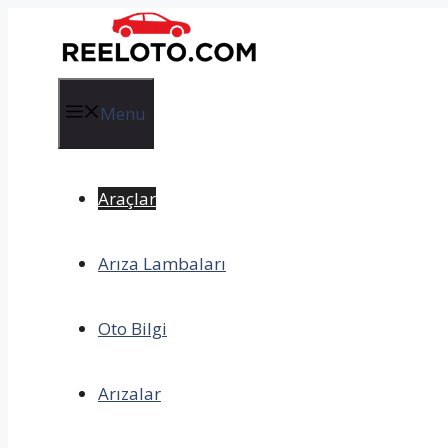
İçeriğe
atla
Menu
Araçlar
Arıza Lambaları
Oto Bilgi
Arızalar