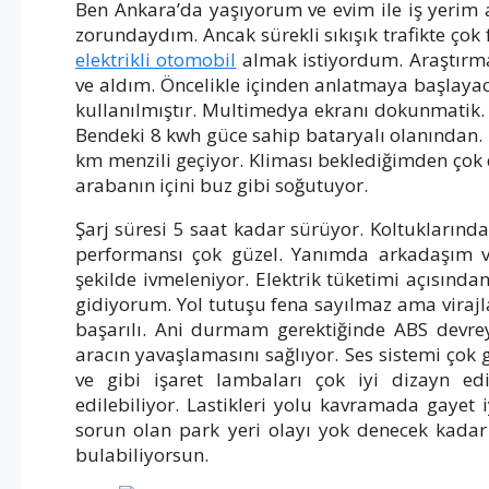
Ben Ankara’da yaşıyorum ve evim ile iş yerim
zorundaydım. Ancak sürekli sıkışık trafikte çok
elektrikli otomobil
almak istiyordum. Araştır
ve aldım. Öncelikle içinden anlatmaya başlaya
kullanılmıştır. Multimedya ekranı dokunmatik.
Bendeki 8 kwh güce sahip bataryalı olanından. Te
km menzili geçiyor. Kliması beklediğimden çok d
arabanın içini buz gibi soğutuyor.
Şarj süresi 5 saat kadar sürüyor. Koltuklarınd
performansı çok güzel. Yanımda arkadaşım va
şekilde ivmeleniyor. Elektrik tüketimi açısında
gidiyorum. Yol tutuşu fena sayılmaz ama virajl
başarılı. Ani durmam gerektiğinde ABS devreye
aracın yavaşlamasını sağlıyor. Ses sistemi çok gü
ve gibi işaret lambaları çok iyi dizayn e
edilebiliyor. Lastikleri yolu kavramada gayet
sorun olan park yeri olayı yok denecek kadar
bulabiliyorsun.