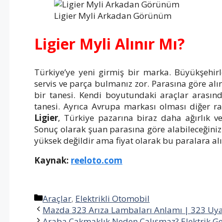
Ligier Myli Arkadan Görünüm
Ligier Myli Alınır Mı?
Türkiye’ye yeni girmiş bir marka. Büyükşehirl
servis ve parça bulmanız zor. Parasına göre alına
bir tanesi. Kendi boyutundaki araçlar arasın
tanesi. Ayrıca Avrupa markası olması diğer rak
Ligier
, Türkiye pazarına biraz daha ağırlık ve
Sonuç olarak şuan parasına göre alabileceğiniz 
yüksek değildir ama fiyat olarak bu paralara alı
Kaynak:
reeloto.com
Kategoriler
Araçlar
,
Elektrikli Otomobil
Mazda 323 Arıza Lambaları Anlamı | 323 Uyarı
Araba Çakmaklık Neden Çalışmaz? Elektrik G