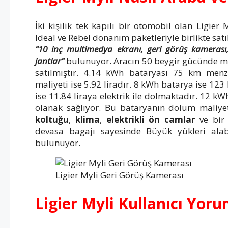
İki kişilik tek kapılı bir otomobil olan Ligier
Ideal ve Rebel donanım paketleriyle birlikte sat
“10 inç multimedya ekranı, geri görüş kamerası,
jantlar”
bulunuyor. Aracın 50 beygir gücünde mot
satılmıştır. 4.14 kWh bataryası 75 km menz
maliyeti ise 5.92 liradır. 8 kWh batarya ise 12
ise 11.84 liraya elektrik ile dolmaktadır. 12 k
olanak sağlıyor. Bu bataryanın dolum maliyet
koltuğu
,
klima
,
elektrikli ön camlar
ve bir 
devasa bagajı sayesinde Büyük yükleri alabil
bulunuyor.
Ligier Myli Geri Görüş Kamerası
Ligier Myli Kullanıcı Yor