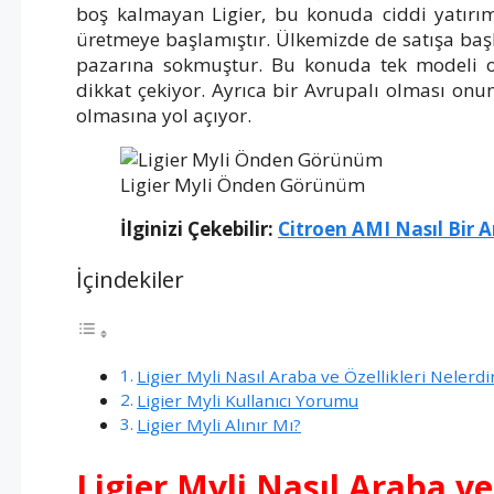
boş kalmayan Ligier, bu konuda ciddi yatırım
üretmeye başlamıştır. Ülkemizde de satışa başl
pazarına sokmuştur. Bu konuda tek modeli 
dikkat çekiyor. Ayrıca bir Avrupalı olması onun
olmasına yol açıyor.
Ligier Myli Önden Görünüm
İlginizi Çekebilir:
Citroen AMI Nasıl Bir A
İçindekiler
Ligier Myli Nasıl Araba ve Özellikleri Nelerdi
Ligier Myli Kullanıcı Yorumu
Ligier Myli Alınır Mı?
Ligier Myli Nasıl Araba ve