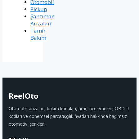
Otomobil
Pickup
Şanzıman
Arızaları
Tamir
Bakım
ReelOto
Otomobil arızaları, bakım konuları, araç incelemeleri, OBD-II
kodları ve dönemsel parça/işçilik fiyatları hakkında bağımsız
otomotiv içerikleri.