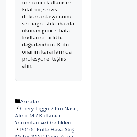
üreticinin kullanıcı el
kitabını, servis
dokümantasyonunu
ve diagnostik cihazda
okunan güncel hata
kodlarını birlikte
değerlendirin. Kritik
onarım kararlarında
profesyonel teşhis
alın.
Kategoriler
Arızalar
Chery Tiggo 7 Pro Nasıl,
Alınır Mı? Kullanıcı
Yorumları ve Özellikleri
P0100 Kütle Hava Akış
Metre (MAF) Devre Arıza