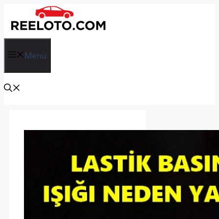
İçeriğe
atla
Menu