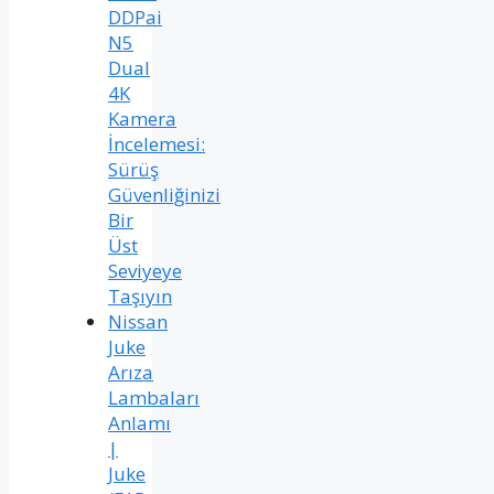
DDPai
N5
Dual
4K
Kamera
İncelemesi:
Sürüş
Güvenliğinizi
Bir
Üst
Seviyeye
Taşıyın
Nissan
Juke
Arıza
Lambaları
Anlamı
|
Juke