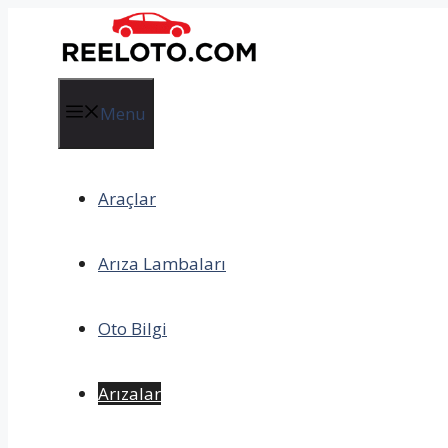
İçeriğe
atla
Menu
Araçlar
Arıza Lambaları
Oto Bilgi
Arızalar