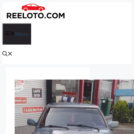
İçeriğe
atla
Menu