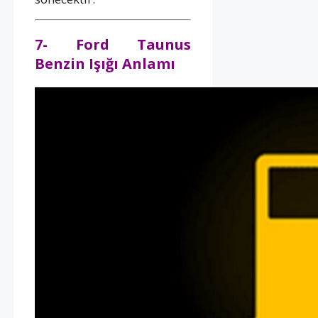
7- Ford Taunus
Benzin Işığı Anlamı