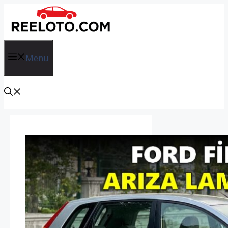
İçeriğe
atla
Menu