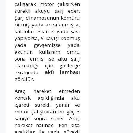
çalışarak motor çalışırken
sürekli aküyü şarj eder.
Şarj dinamosunun kömürü
bitmiş yada arızalanmışsa,
kablolar eskimiş yada şasi
yapıyorsa, V kayışı kopmuş
yada gevşemişse yada
akünün kullanım ömrü
sona ermiş ise akü şarj
olamadığı için gösterge
ekranında
akü lambası
görülür.
Araç hareket etmeden
kontak açıldığında akü
işareti sürekli yanar ve
motor çalıştıktan en geç 3
saniye sonra söner. Araç
hareket halinde iken kısa
aralıklar ile yada sürekli