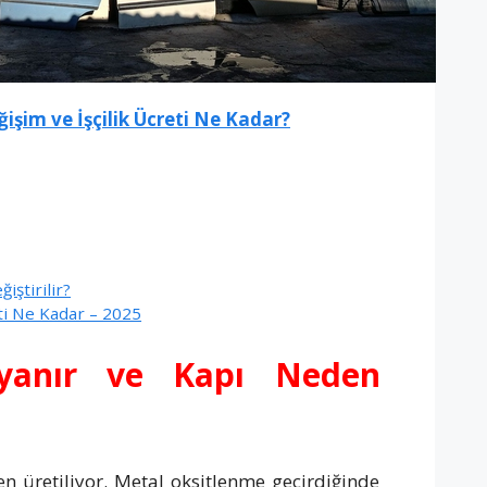
işim ve İşçilik Ücreti Ne Kadar?
ştirilir?
eti Ne Kadar – 2025
yanır ve Kapı Neden
 üretiliyor. Metal oksitlenme geçirdiğinde