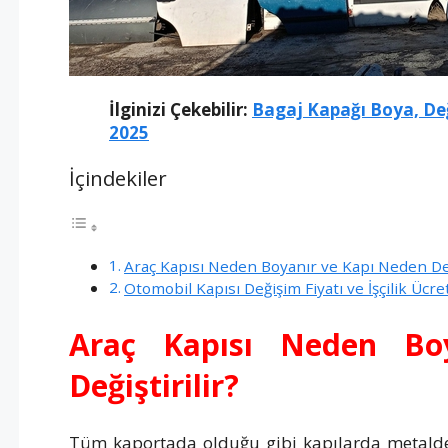
İlginizi Çekebilir:
Bagaj Kapağı Boya, Değ
2025
İçindekiler
Araç Kapısı Neden Boyanır ve Kapı Neden Deği
Otomobil Kapısı Değişim Fiyatı ve İşçilik Ücr
Araç Kapısı Neden Bo
Değiştirilir?
Tüm kaportada olduğu gibi kapılarda metalden