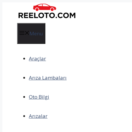
İçeriğe
atla
Menu
Araçlar
Arıza Lambaları
Oto Bilgi
Arızalar