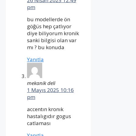
26 Nisan 2025 12:49
pm
bu modellerde ön
göğüs hep çatlıyor
diye biliyorum kronik
sanki bilgisi olan var
mı ? bu konuda
Yanıtla
mekanik deli
1 Mayıs 2025 10:16
pm
accentın kronık
hastalıgıdır gogus
catlaması
Yanıtla