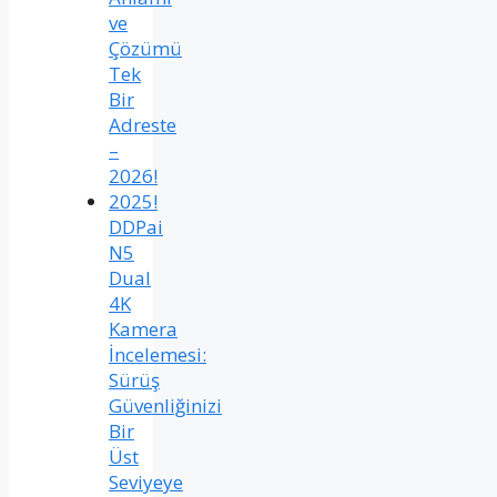
ve
Çözümü
Tek
Bir
Adreste
–
2026!
2025!
DDPai
N5
Dual
4K
Kamera
İncelemesi:
Sürüş
Güvenliğinizi
Bir
Üst
Seviyeye