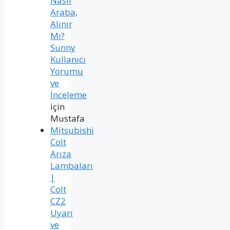
Nasıl
Araba,
Alınır
Mı?
Sunny
Kullanıcı
Yorumu
ve
İnceleme
için
Mustafa
Mitsubishi
Colt
Arıza
Lambaları
|
Colt
CZ2
Uyarı
ve