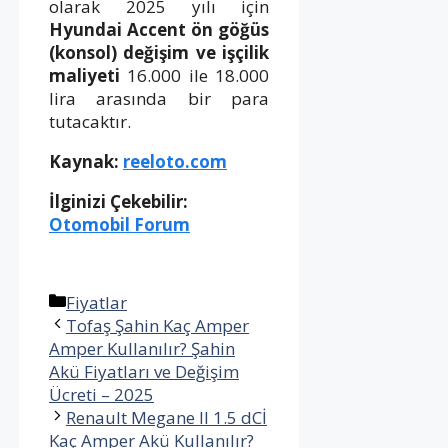
olarak 2025 yılı için
Hyundai Accent ön göğüs
(konsol) değişim ve işçilik
maliyeti
16.000 ile 18.000
lira arasında bir para
tutacaktır.
Kaynak:
reeloto.com
İlginizi Çekebilir:
Otomobil Forum
Kategoriler
Fiyatlar
Tofaş Şahin Kaç Amper
Amper Kullanılır? Şahin
Akü Fiyatları ve Değişim
Ücreti – 2025
Renault Megane II 1.5 dCİ
Kaç Amper Akü Kullanılır?