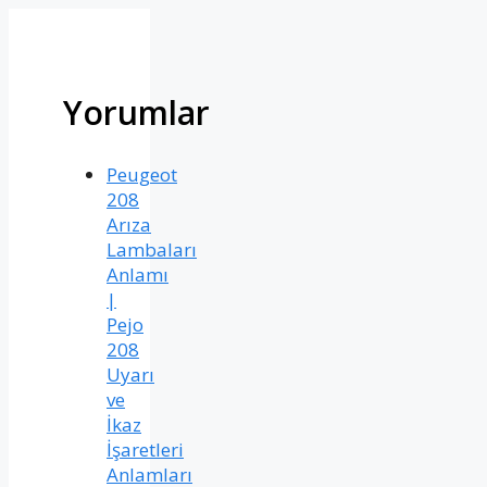
Yorumlar
Peugeot
208
Arıza
Lambaları
Anlamı
|
Pejo
208
Uyarı
ve
İkaz
İşaretleri
Anlamları