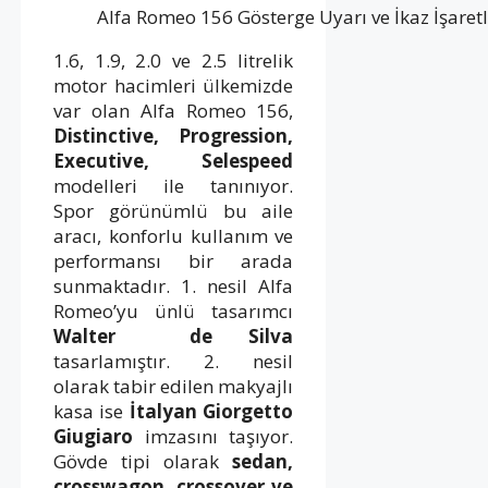
Alfa Romeo 156 Gösterge Uyarı ve İkaz İşaretl
1.6, 1.9, 2.0 ve 2.5 litrelik
motor hacimleri ülkemizde
var olan Alfa Romeo 156,
Distinctive, Progression,
Executive, Selespeed
modelleri ile tanınıyor.
Spor görünümlü bu aile
aracı, konforlu kullanım ve
performansı bir arada
sunmaktadır. 1. nesil Alfa
Romeo’yu ünlü tasarımcı
Walter de Silva
tasarlamıştır. 2. nesil
olarak tabir edilen makyajlı
kasa ise
İtalyan Giorgetto
Giugiaro
imzasını taşıyor.
Gövde tipi olarak
sedan,
crosswagon, crossover ve