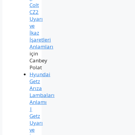
Colt
CZ2
Uyarı
ve
İkaz
İşaretleri
Anlamları
için
Canbey
Polat
Hyundai
Getz
Arıza
Lambaları
Anlamı
|
Getz
Uyarı
ve