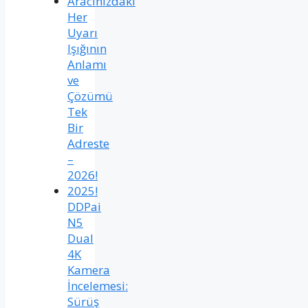
Aracınızdaki
Her
Uyarı
Işığının
Anlamı
ve
Çözümü
Tek
Bir
Adreste
–
2026!
2025!
DDPai
N5
Dual
4K
Kamera
İncelemesi:
Sürüş