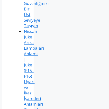
Güvenliğinizi
Bir
Üst
Seviyeye
Taşıyın
Nissan
Juke
Arıza
Lambaları
Anlamı
|
Juke
(F15-
F16)
Uyarı
ve
İkaz
İşaretleri
Anlamları