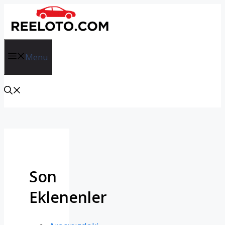
İçeriğe
atla
Menu
Son
Eklenenler