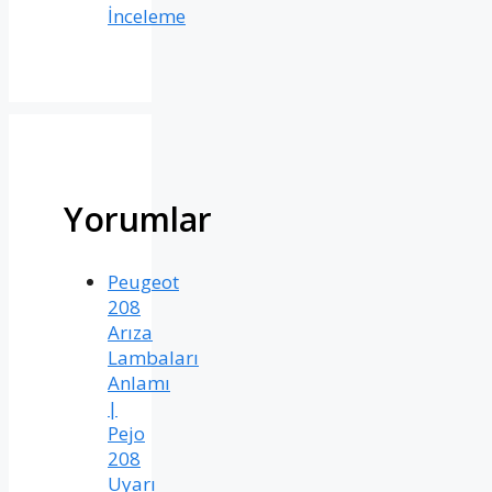
İnceleme
Yorumlar
Peugeot
208
Arıza
Lambaları
Anlamı
|
Pejo
208
Uyarı