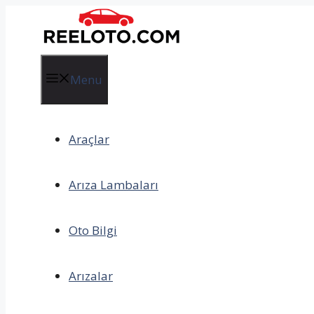
İçeriğe
atla
Menu
Araçlar
Arıza Lambaları
Oto Bilgi
Arızalar