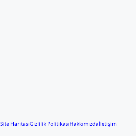
e
Site Haritası
Gizlilik Politikası
Hakkımızda
İletişim