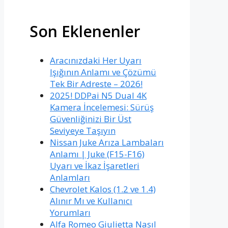
Son Eklenenler
Aracınızdaki Her Uyarı
Işığının Anlamı ve Çözümü
Tek Bir Adreste – 2026!
2025! DDPai N5 Dual 4K
Kamera İncelemesi: Sürüş
Güvenliğinizi Bir Üst
Seviyeye Taşıyın
Nissan Juke Arıza Lambaları
Anlamı | Juke (F15-F16)
Uyarı ve İkaz İşaretleri
Anlamları
Chevrolet Kalos (1.2 ve 1.4)
Alınır Mı ve Kullanıcı
Yorumları
Alfa Romeo Giulietta Nasıl