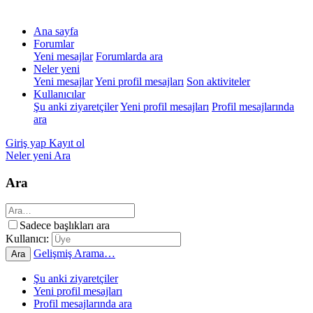
Ana sayfa
Forumlar
Yeni mesajlar
Forumlarda ara
Neler yeni
Yeni mesajlar
Yeni profil mesajları
Son aktiviteler
Kullanıcılar
Şu anki ziyaretçiler
Yeni profil mesajları
Profil mesajlarında
ara
Giriş yap
Kayıt ol
Neler yeni
Ara
Ara
Sadece başlıkları ara
Kullanıcı:
Gelişmiş Arama…
Ara
Şu anki ziyaretçiler
Yeni profil mesajları
Profil mesajlarında ara