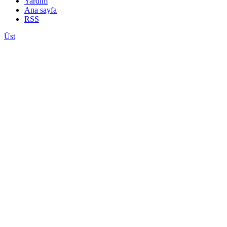
Yardım
Ana sayfa
RSS
Üst