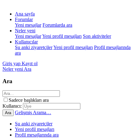
Ana sayfa
Forumlar
Yeni mesajlar
Forumlarda ara
Neler yeni
Yeni mesajlar
Yeni profil mesajları
Son aktiviteler
Kullanıcılar
Şu anki ziyaretçiler
Yeni profil mesajları
Profil mesajlarında
ara
Giriş yap
Kayıt ol
Neler yeni
Ara
Ara
Sadece başlıkları ara
Kullanıcı:
Gelişmiş Arama…
Ara
Şu anki ziyaretçiler
Yeni profil mesajları
Profil mesajlarında ara