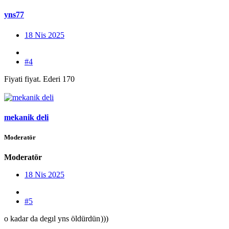
yns77
18 Nis 2025
#4
Fiyati fiyat. Ederi 170
mekanik deli
Moderatör
Moderatör
18 Nis 2025
#5
o kadar da degıl yns öldürdün
)))