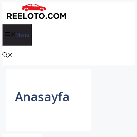
İçeriğe
atla
Menu
Anasayfa