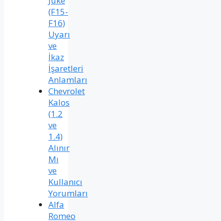
Juke
(F15-
F16)
Uyarı
ve
İkaz
İşaretleri
Anlamları
Chevrolet
Kalos
(1.2
ve
1.4)
Alınır
Mı
ve
Kullanıcı
Yorumları
Alfa
Romeo