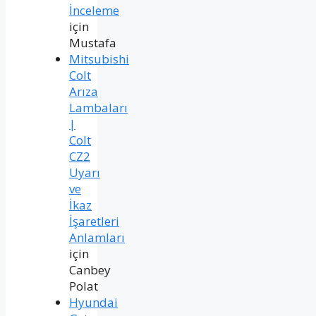
İnceleme
için
Mustafa
Mitsubishi
Colt
Arıza
Lambaları
|
Colt
CZ2
Uyarı
ve
İkaz
İşaretleri
Anlamları
için
Canbey
Polat
Hyundai