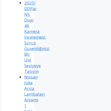
2025!
DDPai
N5
Dual
4K
Kamera
İncelemesi:
Sürüş
Güvenliğinizi
Bir
Üst
Seviyeye
Taşıyın
Nissan
Juke
Arıza
Lambaları
Anlamı
|