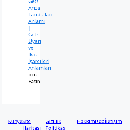
Getz
Arıza
Lambaları
Anlamı
|
Getz
Uyarı
ve
İkaz
İşaretleri
Anlamları
için
Fatih
Künye
Site
Gizlilik
Hakkımızda
İletişim
Haritası
Politikası